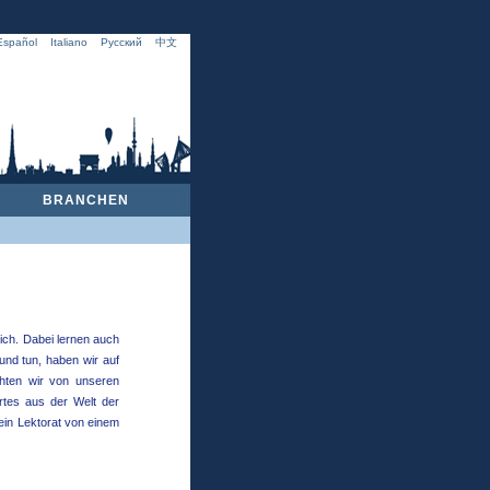
Español
Italiano
Русский
中文
BRANCHEN
ch. Da­bei lernen auch
nd tun, haben wir auf
chten wir von unseren
rtes aus der Welt der
ein Lektorat von einem