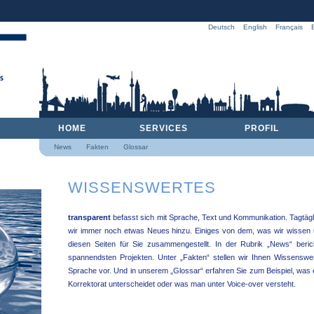
Deutsch
English
Français
HOME
SERVICES
PROFIL
News
Fakten
Glossar
WISSENSWERTES
transparent
befasst sich mit Sprache, Text und Kommunikation. Tagtägli
wir immer noch etwas Neues hinzu. Einiges von dem, was wir wissen u
diesen Seiten für Sie zusammengestellt. In der Rubrik „News“ beri
spannendsten Projekten. Unter „Fakten“ stellen wir Ihnen Wissenswe
Sprache vor. Und in unserem „Glossar“ erfahren Sie zum Beispiel, was 
Korrektorat unterscheidet oder was man unter Voice-over versteht.